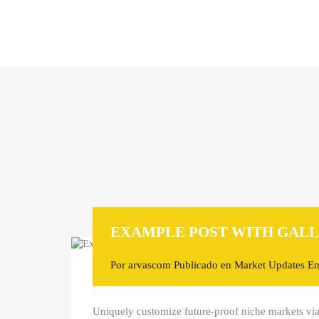
EXAMPLE POST WITH GALL
Por
arvascom
Publicado en
Market Updates
E
Uniquely customize future-proof niche markets via