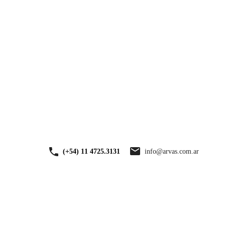
VENTA
TASACIONES
NOSOTROS
CONTACTO
info@arvas.com.ar
(+54) 11 4725.3131