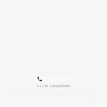
(+54) 11 4725.3131
1
a
1
de
1
propiedades