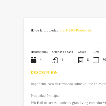
ID de la propiedad:
ES-11560-Propiedad
Habitaciones
Cuartos de baño
Garaje
Área
4
4
8
60
DESCRIPCIÓN
Imponente casa desarrollada sobre un lote en esq
Propiedad Principal:
PB: Hall de acceso, toilette, gran living comedor vid