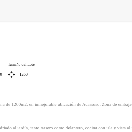
Tamaño del Lote
0
1260
uina de 1260m2. en inmejorable ubicación de Acassuso. Zona de embaja
riado al jardín, tanto trasero como delantero, cocina con isla y vista al 