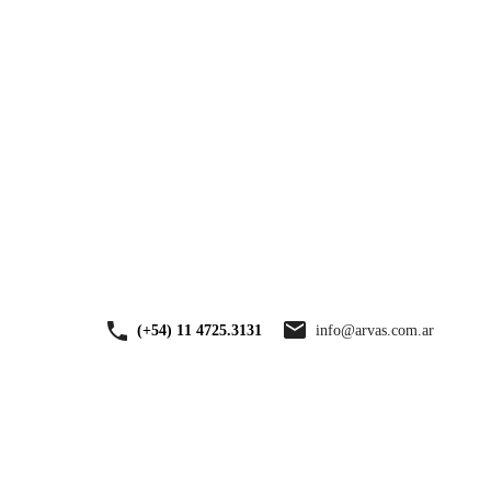
VENTA
TASACIONES
NOSOTROS
CONTACTO
info@arvas.com.ar
(+54) 11 4725.3131