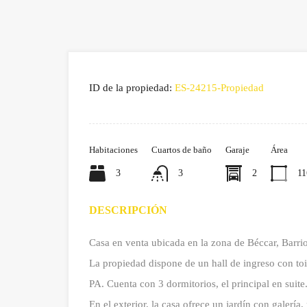
ID de la propiedad:
ES-24215-Propiedad
Habitaciones
Cuartos de baño
Garaje
Área
3
3
2
11
DESCRIPCIÓN
Casa en venta ubicada en la zona de Béccar, Barri
La propiedad dispone de un hall de ingreso con toi
PA. Cuenta con 3 dormitorios, el principal en suit
En el exterior, la casa ofrece un jardín con galería,