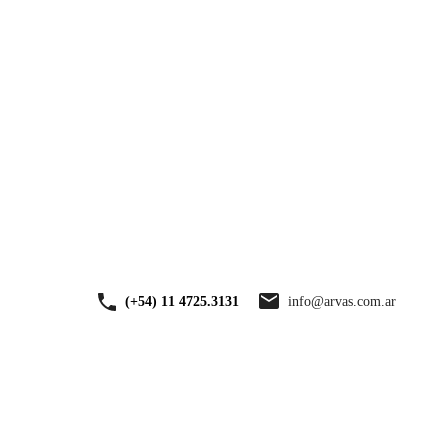
VENTA
TASACIONES
NOSOTROS
CONTACTO
info@arvas.com.ar
(+54) 11 4725.3131