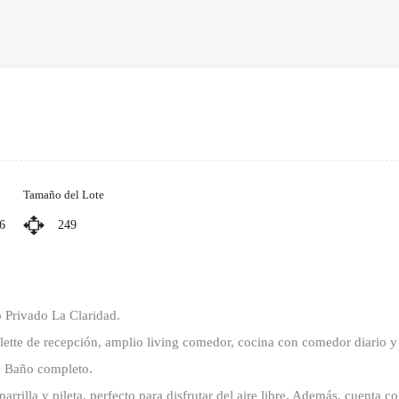
Tamaño del Lote
6
249
o Privado La Claridad.
lette de recepción, amplio living comedor, cocina con comedor diario y s
e. Baño completo.
 parrilla y pileta, perfecto para disfrutar del aire libre. Además, cuenta 