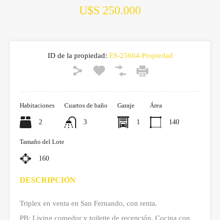
U$S 250.000
ID de la propiedad:
ES-25604-Propiedad
Habitaciones
Cuartos de baño
Garaje
Área
2
3
1
140
Tamaño del Lote
160
DESCRIPCIÓN
Triplex en venta en San Fernando, con renta.
PB: Living comedor y toilette de recepción. Cocina con